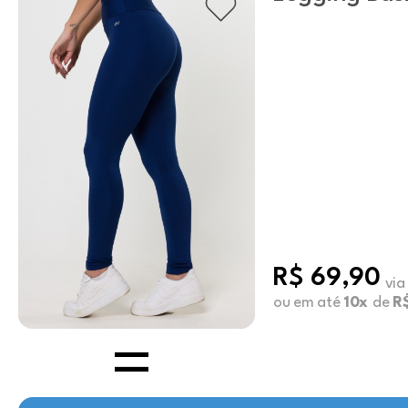
Marinho
R$ 69,90
via
ou em até
10x
de
R