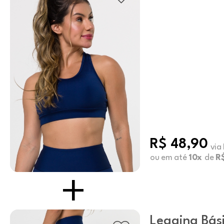
Nadador
R$ 48,90
via
ou em até
10x
de
R$
Legging Bási