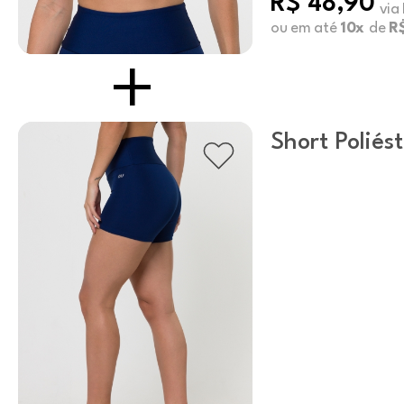
R$ 48,90
via
ou em até
10x
de
R$
Short Poliés
Marinho