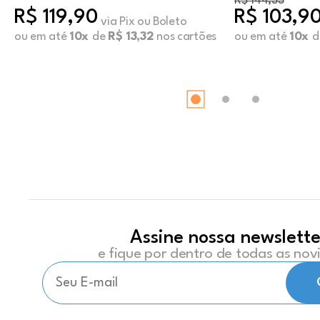
R$ 144,33
R$ 119,90
R$ 103,9
via Pix ou Boleto
ou em até
10x
de
R$ 13,32
nos cartões
ou em até
10x
d
Assine nossa newslette
e fique por dentro de todas as no