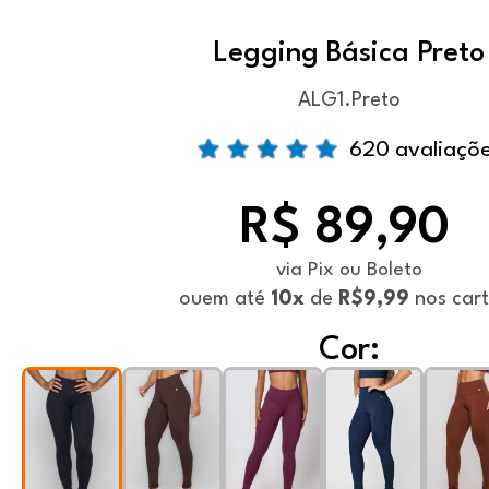
Legging Básica Preto
ALG1.Preto
620 avaliaçõ
R$ 89,90
via Pix ou Boleto
ou
em até
10x
de
R$9,99
nos car
Cor: