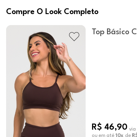
Compre O Look Completo
Top Básico C
U / Marrom
R$ 46,90
via
ou em até
10x
de
R$