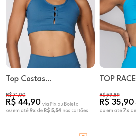
Top Costas
TOP RAC
Estampada Neo
Elixir
R$ 71,00
R$ 59,89
R$ 44,90
R$ 35,90
via Pix ou Boleto
ou em até
9x
de
R$ 5,54
nos cartões
ou em até
7x
d