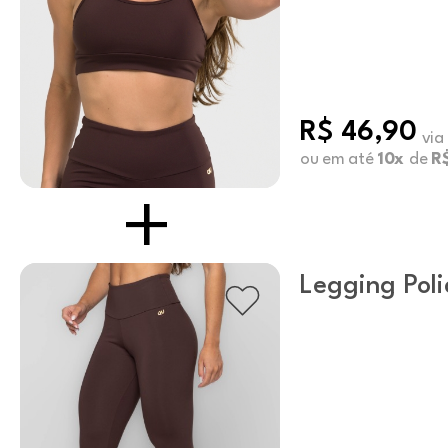
R$ 46,90
via
ou em até
10x
de
R$
Legging Pol
Básica Coff