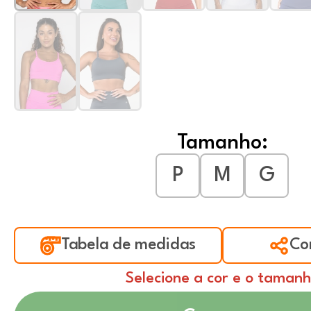
Tamanho:
P
M
G
Tabela de medidas
Co
Selecione a cor e o taman