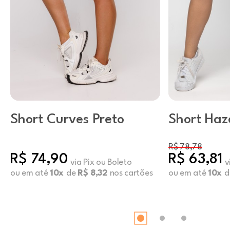
Short Curves Preto
Short Haz
Emberglo
R$ 78,78
R$ 74,90
R$ 63,81
via Pix ou Boleto
v
ou em até
10x
de
R$ 8,32
nos cartões
ou em até
10x
d