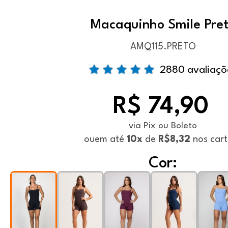
Macaquinho Smile Pre
AMQ115.PRETO
2880 avaliaçõ
R$ 74,90
via Pix ou Boleto
ou
em até
10x
de
R$8,32
nos cart
Cor: