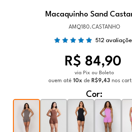
Macaquinho Sand Casta
AMQ180.CASTANHO
512 avaliaçõe
R$ 84,90
via Pix ou Boleto
ou
em até
10x
de
R$9,43
nos car
Cor: