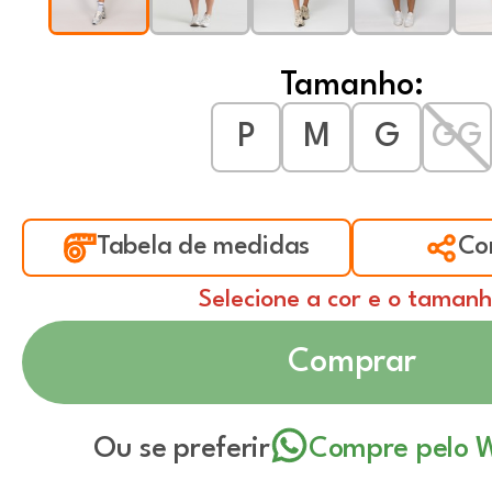
Tamanho:
P
M
G
GG
Tabela de medidas
Co
Selecione a cor e o taman
Comprar
Ou se preferir
Compre pelo 