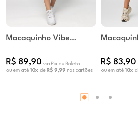
Macaquinho Vibe
Macaquinh
Color Preto
Preto
R$ 89,90
R$ 83,90
via Pix ou Boleto
ou em até
10x
de
R$ 9,99
nos cartões
ou em até
10x
d