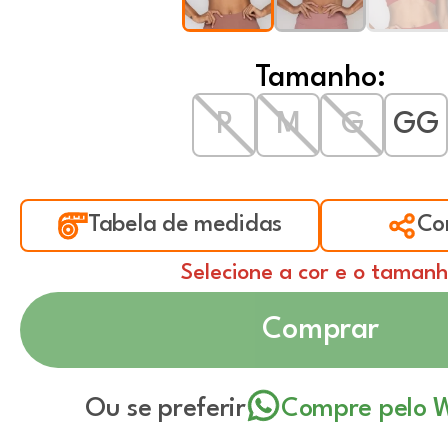
Tamanho:
P
M
G
GG
Tabela de medidas
Co
Selecione a cor e o taman
Comprar
Ou se preferir
Compre pelo 