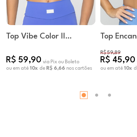
Top Vibe Color II
Top Encan
Baja Blue
R$ 59,89
R$ 59,90
R$ 45,90
via Pix ou Boleto
ou em até
10x
de
R$ 6,66
nos cartões
ou em até
10x
d