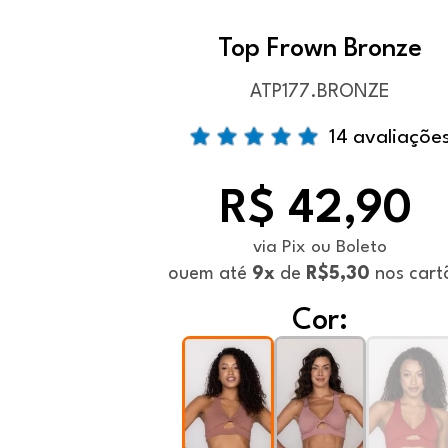
Top Frown Bronze
ATP177.BRONZE
14 avaliaçõe
R$ 42,90
via Pix ou Boleto
ou
em até
9x
de
R$5,30
nos cart
Cor: