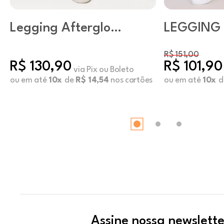
Legging Afterglow
LEGGING 
Sugar Swizzle
POCKET 
R$ 151,00
R$ 130,90
R$ 101,90
via Pix ou Boleto
ou em até
10x
de
R$ 14,54
nos cartões
ou em até
10x
d
Assine nossa newslette