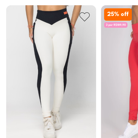
25
% off