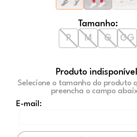
Tamanho:
P
M
G
GG
Produto indisponível
Selecione o tamanho do produto 
preencha o campo abaix
E-mail: