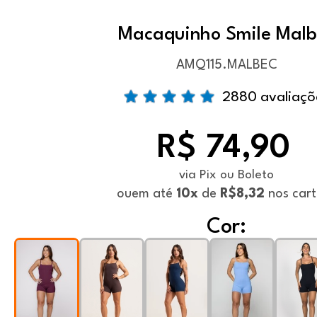
Macaquinho Smile Malb
AMQ115.MALBEC
2880 avaliaçõ
R$ 74,90
via Pix ou Boleto
ou
em até
10x
de
R$8,32
nos cart
Cor: