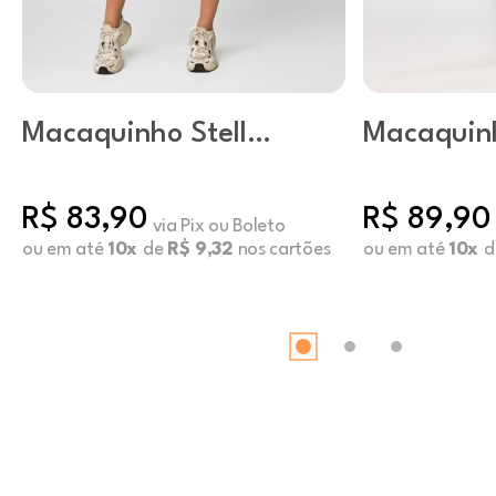
Macaquinho Stella
Macaquin
Preto
Líris
R$ 83,90
R$ 89,90
via Pix ou Boleto
ou em até
10x
de
R$ 9,32
nos cartões
ou em até
10x
d