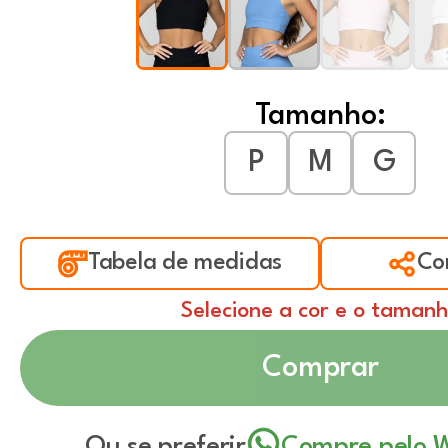
Tamanho:
P
M
G
Tabela de medidas
Co
Selecione a cor e o taman
Comprar
Ou se preferir
Compre pelo 