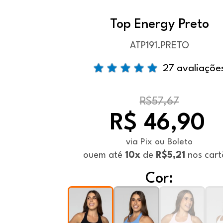
Top Energy Preto
ATP191.PRETO
27 avaliaçõe
R$57,67
R$ 46,90
via Pix ou Boleto
ou
em até
10x
de
R$5,21
nos cart
Cor: