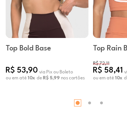
Top Bold Base
Top Rain 
Melon
R$ 72,11
R$ 53,90
R$ 58,41
via Pix ou Boleto
v
ou em até
10x
de
R$ 5,99
nos cartões
ou em até
10x
d