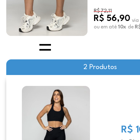
R$ 72,11
R$ 56,90
via
ou em até
10x
de
R
2 Produtos
R$ 