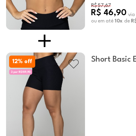
R$ 57,67
R$ 46,90
via
ou em até
10x
de
R$
Short Basic 
12
% off