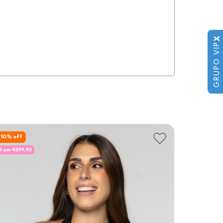
X
GRUPO VIP
10
% off