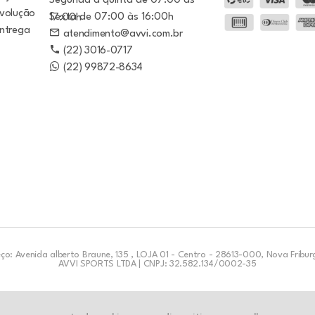
Segunda a quinta de 07:00 às
evolução
Sexta de 07:00 às 16:00h
17:00h
entrega
atendimento@avvi.com.br
(22) 3016-0717
(22) 99872-8634
ço: Avenida alberto Braune, 135 , LOJA 01 - Centro - 28613-000, Nova Fribur
AVVI SPORTS LTDA | CNPJ: 32.582.134/0002-35