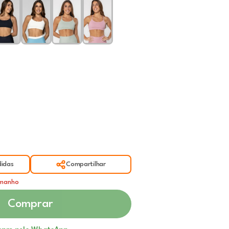
idas
Compartilhar
amanho
Comprar