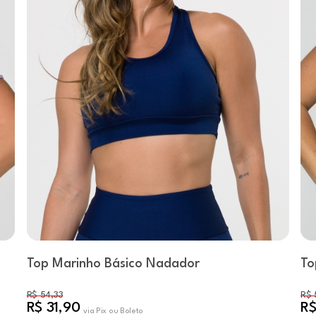
Top Marinho Básico Nadador
To
R$ 54,33
R$ 
R$ 31,90
R$
via Pix ou Boleto