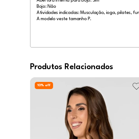
Abertura interna para bojo: Sim
Bojo: Não
Atividades indicadas: Musculação, ioga, pilates, fun
A modelo veste tamanho P.
Produtos Relacionados
10
% off