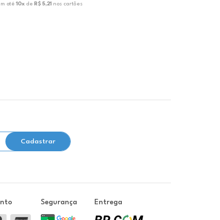
em até
10x
de
R$ 5,21
nos cartões
ou em até
10x
Cadastrar
ento
Segurança
Entrega