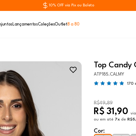
10% OFF via Pix ou Boleto
juntos
Lançamentos
Coleções
Outlet
8 a 80
Top Candy 
ATP185.CALMY
170 
R$49,89
R$ 31,90
via
ou
em até
7x
de
R$5
Cor: