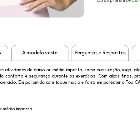
Ou se preferir
Com
s
A modelo veste
Perguntas e Respostas
m atividades de baixo ou médio impacto, como musculação, ioga, pila
do conforto e segurança durante os exercícios. Com alças finas, p
xercício. Em poliamida com toque macio e forro em poliéster o Top C
e médio impacto.