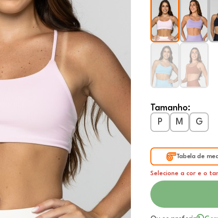
Tamanho:
P
M
G
Tabela de med
Selecione a cor e o t