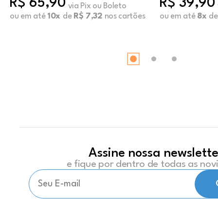
R$ 65,90
R$ 39,90
via Pix ou Boleto
ou em até
10x
de
R$ 7,32
nos cartões
ou em até
8x
d
Assine nossa newslette
e fique por dentro de todas as no