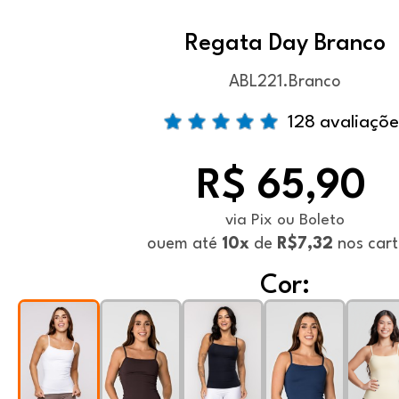
Regata Day Branco
ABL221.Branco
128 avaliaçõe
R$ 65,90
via Pix ou Boleto
ou
em até
10x
de
R$7,32
nos cart
Cor: