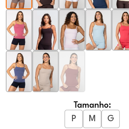
Tamanho:
P
M
G