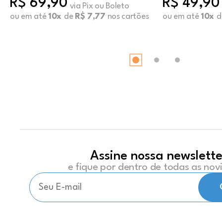
R$ 69,90
R$ 49,90
via Pix ou Boleto
ou em até
10x
de
R$ 7,77
nos cartões
ou em até
10x
d
Assine nossa newslette
e fique por dentro de todas as no