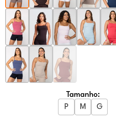
Tamanho:
P
M
G