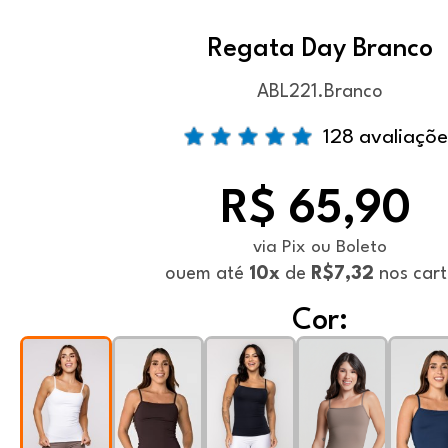
Regata Day Branco
ABL221.Branco
128 avaliaçõe
R$ 65,90
via Pix ou Boleto
ou
em até
10x
de
R$7,32
nos cart
Cor: