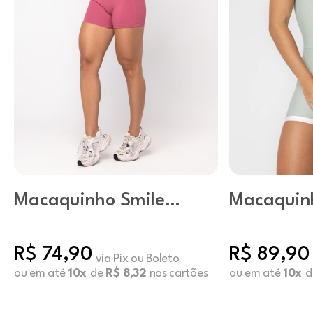
Macaquinho Smile
Macaquinh
Líris
Stella Alo
R$ 74,90
R$ 89,90
via Pix ou Boleto
ou em até
10x
de
R$ 8,32
nos cartões
ou em até
10x
d