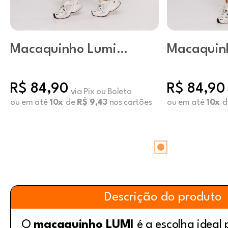
Macaquinho Lumi
Macaquin
Preto
Argila
R$ 84,90
R$ 84,90
via Pix ou Boleto
ou em até
10x
de
R$ 9,43
nos cartões
ou em até
10x
d
Descrição do produto
O
macaquinho LUMI
é a escolha ideal