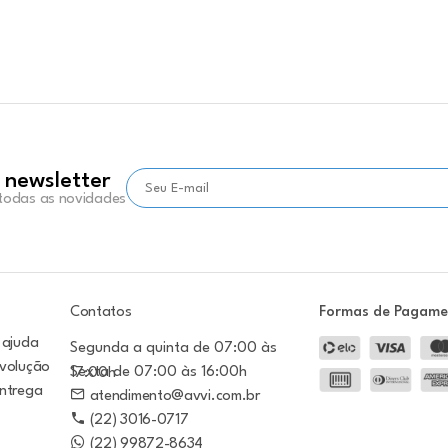
 newsletter
 todas as novidades
Contatos
Formas de Pagam
 ajuda
Segunda a quinta de 07:00 às
evolução
Sexta de 07:00 às 16:00h
17:00h
entrega
atendimento@avvi.com.br
(22) 3016-0717
(22) 99872-8634