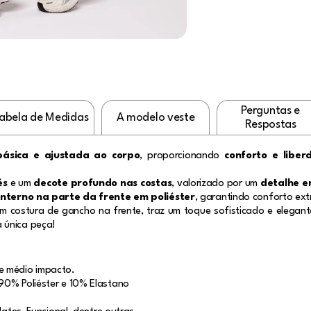
Perguntas e
abela de Medidas
A modelo veste
Respostas
ásica e ajustada ao corpo
, proporcionando
conforto e libe
és
e um
decote profundo nas costas
, valorizado por um
detalhe e
interno na parte da frente em poliéster
, garantindo conforto ext
em costura de gancho na frente, traz um toque sofisticado e elegan
 única peça!
e médio impacto.
90% Poliéster e 10% Elastano