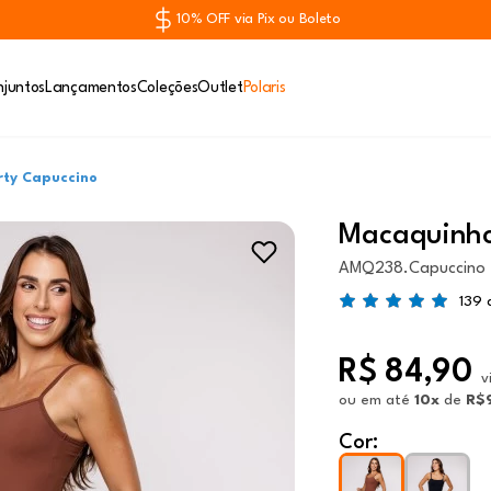
10% OFF via Pix ou Boleto
juntos
Lançamentos
Coleções
Outlet
Polaris
rty Capuccino
Macaquinho
AMQ238.Capuccino
139 
R$ 84,90
v
ou
em até
10x
de
R$
Cor: