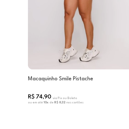
Macaquinho Smile Pistache
R$ 74,90
via Pix ou Boleto
ou em até
10x
de
R$ 8,32
nos cartões