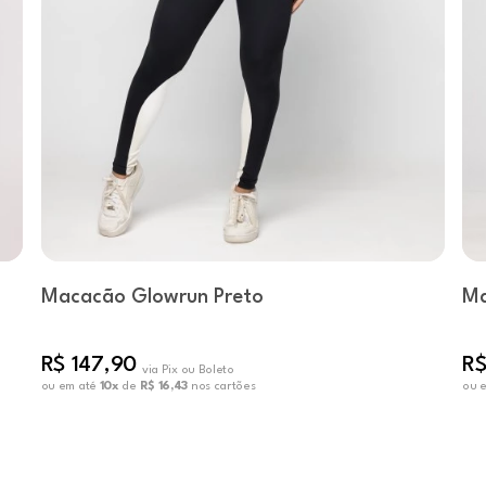
Macacão Glowrun Preto
Ma
R$ 147,90
R$
via Pix ou Boleto
ou em até
10x
de
R$ 16,43
nos cartões
ou 