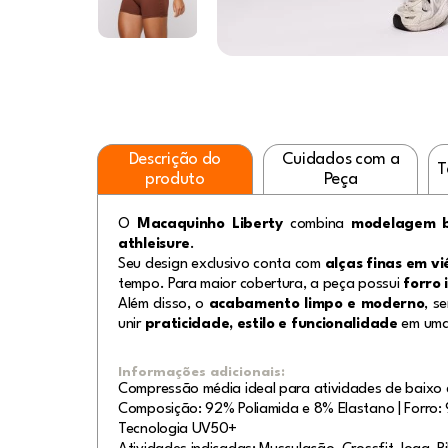
Descrição do
Cuidados com a
T
produto
Peça
O
Macaquinho Liberty
combina
modelagem b
athleisure
.
Seu design exclusivo conta com
alças finas em vi
tempo. Para maior cobertura, a peça possui
forro 
Além disso, o
acabamento limpo e moderno
, s
unir
praticidade, estilo e funcionalidade
em uma
Informações adicionais:
Compressão média ideal para atividades de baixo 
Composição: 92% Poliamida e 8% Elastano | Forro: 
Tecnologia UV50+