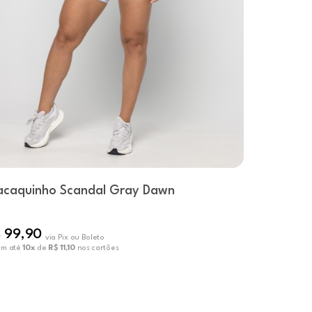
caquinho Scandal Gray Dawn
Macaquinh
 99,90
R$ 74,90
via Pix ou Boleto
em até
10x
de
R$ 11,10
nos cartões
ou em até
10x