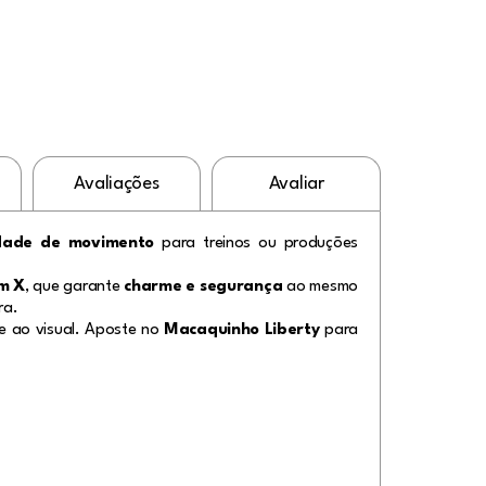
Avaliações
Avaliar
rdade de movimento
para treinos ou produções
m X
, que garante
charme e segurança
ao mesmo
ra.
te ao visual. Aposte no
Macaquinho Liberty
para