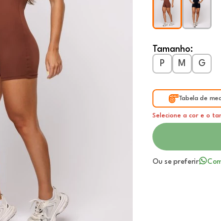
Tamanho:
P
M
G
Tabela de med
Selecione a cor e o t
Ou se preferir
Com