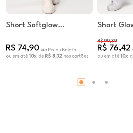
Short Softglow
Short Glo
Preto
R$ 99,89
R$ 74,90
R$ 76,42
via Pix ou Boleto
ou em até
10x
de
R$ 8,32
nos cartões
ou em até
10x
d