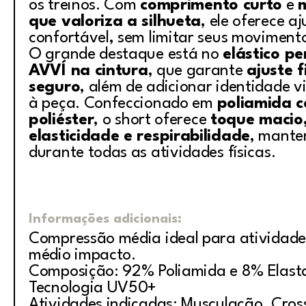
os treinos. Com
comprimento curto
e
que valoriza a silhueta
, ele oferece aj
confortável, sem limitar seus moviment
O grande destaque está no
elástico p
AVVÍ na cintura
, que garante
ajuste f
seguro
, além de adicionar identidade vi
à peça. Confeccionado em
poliamida 
poliéster
, o short oferece
toque macio,
elasticidade e respirabilidade
, mante
durante todas as atividades físicas.
Informações adicionais:
Compressão média ideal para atividade
médio impacto.
Composição: 92% Poliamida e 8% Elast
Tecnologia UV50+
Atividades indicadas: Musculação, Cross