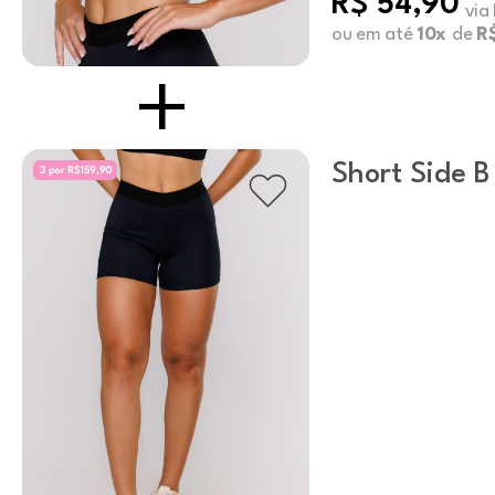
R$ 54,90
via
ou em até
10x
de
R$
Short Side B