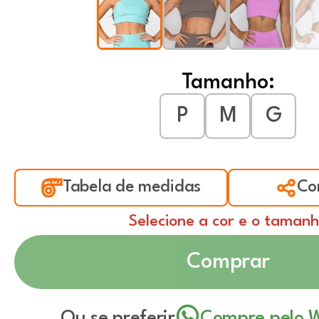
Tamanho:
P
M
G
Tabela de medidas
Co
Selecione a cor e o taman
Comprar
Ou se preferir
Compre pelo 