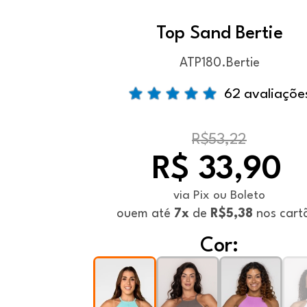
Top Sand Bertie
ATP180.Bertie
62 avaliaçõe
R$53,22
R$ 33,90
via Pix ou Boleto
ou
em até
7x
de
R$5,38
nos cart
Cor: