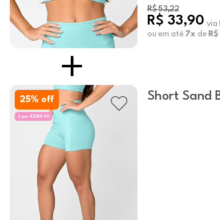
R$ 53,22
R$ 33,90
via
ou em até
7x
de
R$
Short Sand B
25
% off