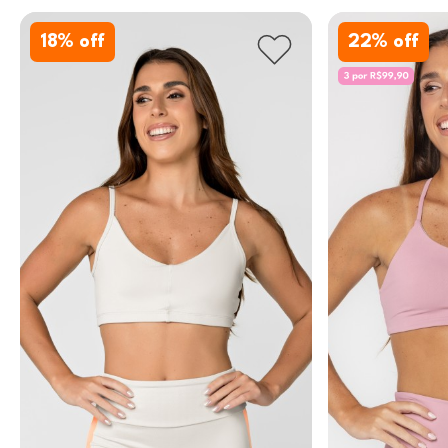
18
% off
22
% off