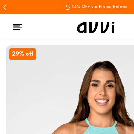
10% OFF via Pix ou Boleto
29% off