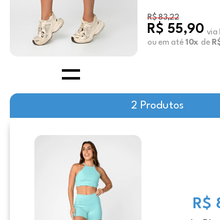
R$ 83,22
R$ 55,90
via
ou em até
10x
de
R$
2 Produtos
R$ 