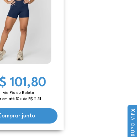
$ 101,80
via Pix ou Boleto
u em até 10x de R$ 11,31
X
GRUPO VIP
Comprar junto