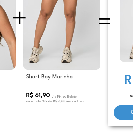
Short Boy Marinho
R
R$ 61,90
o
via Pix ou Boleto
ou em até
10x
de
R$ 6,88
nos cartões