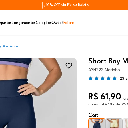
10% OFF via Pix ou Boleto
juntos
Lançamentos
Coleções
Outlet
Polaris
y Marinho
Short Boy 
ASH223.Marinho
23 a
R$ 61,90
vi
ou
em até
10x
de
R$
Cor: