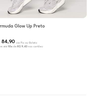
rmuda Glow Up Preto
Short Mo
 84,90
R$ 67,9
via Pix ou Boleto
em até
10x
de
R$ 9,43
nos cartões
ou em até
10x