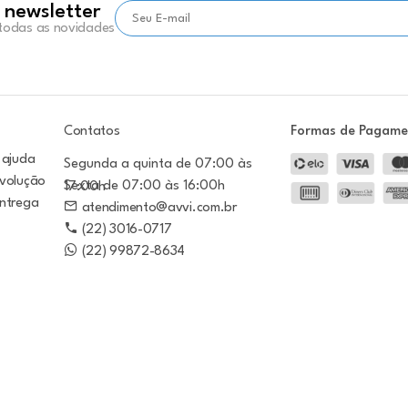
 newsletter
 todas as novidades
Contatos
Formas de Pagam
 ajuda
Segunda a quinta de 07:00 às
evolução
Sexta de 07:00 às 16:00h
17:00h
entrega
atendimento@avvi.com.br
(22) 3016-0717
(22) 99872-8634