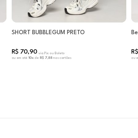
SHORT BUBBLEGUM PRETO
Be
R$ 70,90
R$
via Pix ou Boleto
ou em até
10x
de
R$ 7,88
nos cartões
ou 