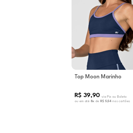
Top Moon Marinho
R$ 39,90
via Pix ou Boleto
ou em até
8x
de
R$ 5,54
nos cartões