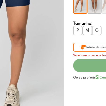
Tamanho:
P
M
G
Tabela de med
Selecione a cor e o t
Ou se preferir
Com