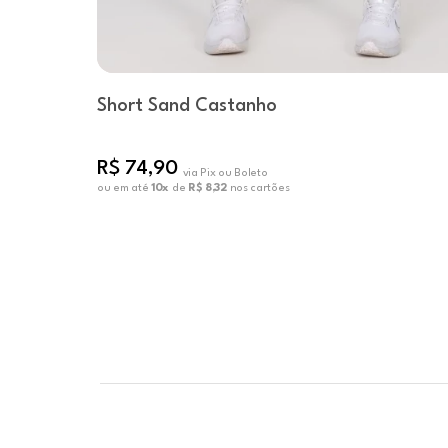
Short Sand Castanho
R$ 74,90
via Pix ou Boleto
ou em até
10x
de
R$ 8,32
nos cartões