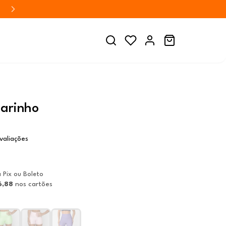
Marinho
valiações
a Pix ou Boleto
6,88
nos cartões