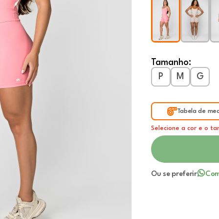
Tamanho:
P
M
G
Tabela de med
Selecione a cor e o t
Ou se preferir
Com