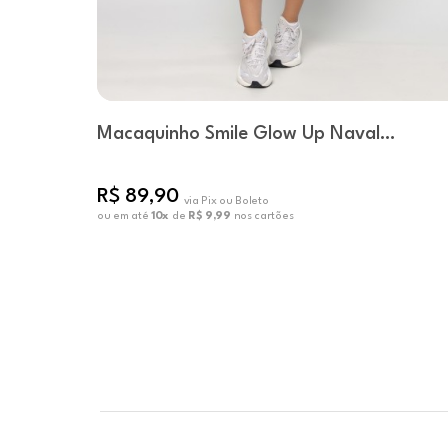
Macaquinho Smile Glow Up Naval
Academy
R$ 89,90
via Pix ou Boleto
ou em até
10x
de
R$ 9,99
nos cartões