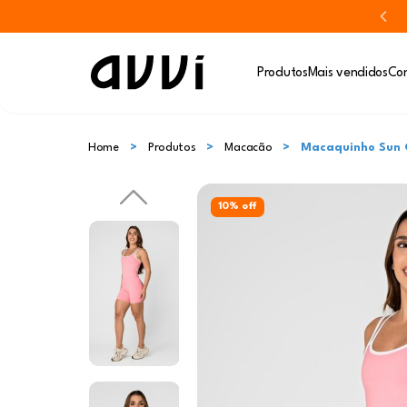
Produtos
Mais vendidos
Con
Home
Produtos
Macacão
Macaquinho Sun 
10% off