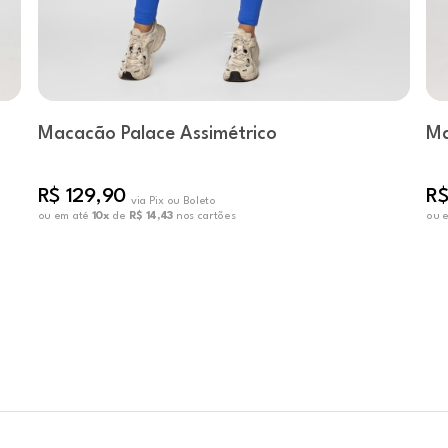
Macacão Palace Assimétrico
Ma
R$ 129,90
R$
via Pix ou Boleto
ou em até
10x
de
R$ 14,43
nos cartões
ou 