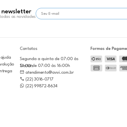
 newsletter
 todas as novidades
Contatos
Formas de Pagam
 ajuda
Segunda a quinta de 07:00 às
evolução
Sexta de 07:00 às 16:00h
17:00h
entrega
atendimento@avvi.com.br
(22) 3016-0717
(22) 99872-8634