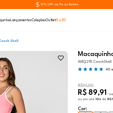
10% OFF via Pix ou Boleto
juntos
Lançamentos
Coleções
Outlet
8 a 80
Conch Shell
Macaquinho
AMQ218.ConchShell
40 a
R$111,00
R$ 89,91
vi
ou
em até
10x
de
R$
Cor: