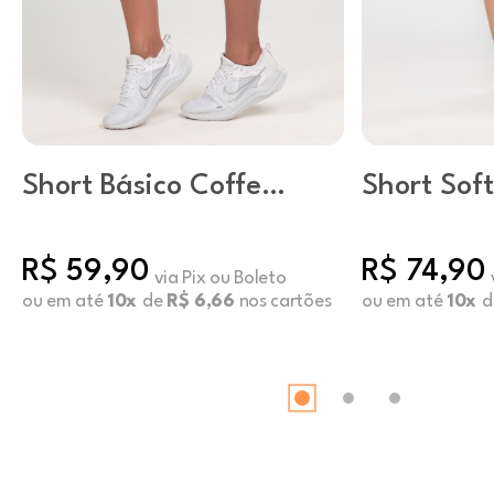
Short Básico Coffee
Short Sof
/ Marrom
Preto
R$ 59,90
R$ 74,90
via Pix ou Boleto
ou em até
10x
de
R$ 6,66
nos cartões
ou em até
10x
d