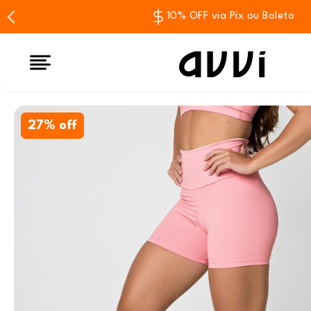
10% OFF via Pix ou Boleto
27% off