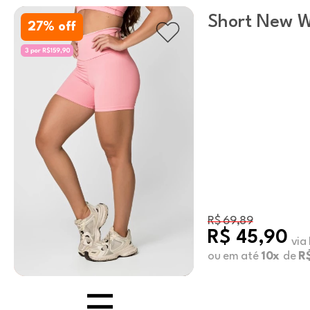
Short New 
27
% off
Bolso Conch 
R$ 69,89
R$ 45,90
via
ou em até
10x
de
R$