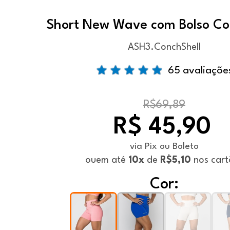
Short New Wave com Bolso Co
ASH3.ConchShell
65 avaliaçõe
R$69,89
R$ 45,90
via Pix ou Boleto
ou
em até
10x
de
R$5,10
nos cart
Cor: