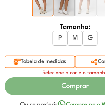
Tamanho:
P
M
G
Tabela de medidas
Co
Selecione a cor e o taman
Comprar
Ou se preferir
Compre pelo 