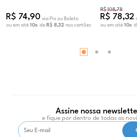
Capuccino
Sugar Swi
R$ 108,78
R$ 74,90
R$ 78,32
via Pix ou Boleto
ou em até
10x
de
R$ 8,32
nos cartões
ou em até
10x
d
Assine nossa newslette
e fique por dentro de todas as no