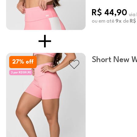
R$ 44,90
via
ou em até
9x
de
R$
Short New 
27
% off
Bolso Conch 