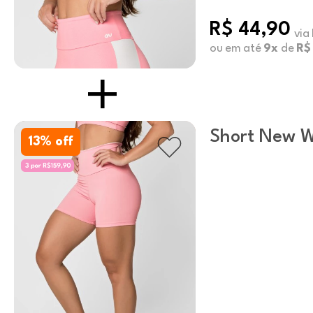
R$ 44,90
via
ou em até
9x
de
R$
Short New 
13
% off
Bolso Conch 