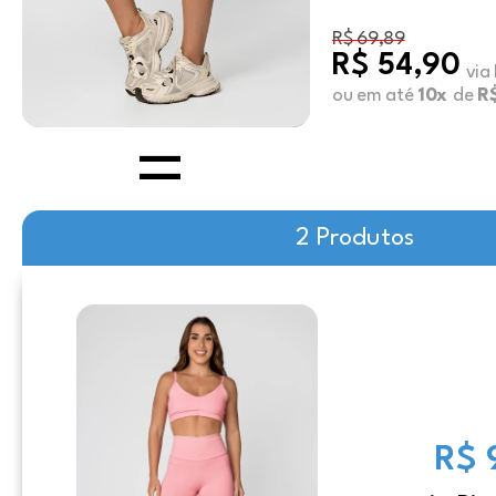
R$ 69,89
R$ 54,90
via
ou em até
10x
de
R$
2 Produtos
R$ 