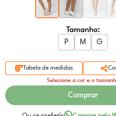
Tamanho:
P
M
G
Tabela de medidas
Co
Selecione a cor e o taman
Comprar
Ou se preferir
Compre pelo 