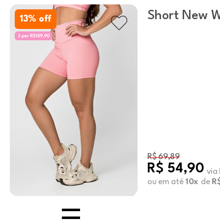
Short New 
13
% off
Bolso Conch 
R$ 69,89
R$ 54,90
via
ou em até
10x
de
R$