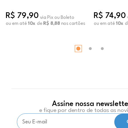
Botanical
Capuccin
R$ 79,90
R$ 74,90
via Pix ou Boleto
ou em até
10x
de
R$ 8,88
nos cartões
ou em até
10x
d
Assine nossa newslette
e fique por dentro de todas as no