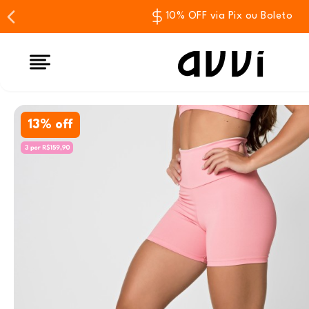
10% OFF via Pix ou Boleto
13% off