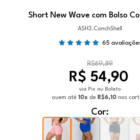
Short New Wave com Bolso Co
ASH3.ConchShell
65 avaliaçõe
R$69,89
R$ 54,90
via Pix ou Boleto
ou
em até
10x
de
R$6,10
nos cart
Cor: