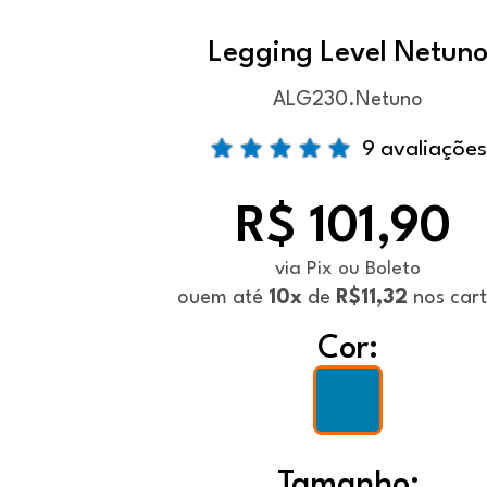
Legging Level Netun
ALG230.Netuno
9 avaliações
R$ 101,90
via Pix ou Boleto
ou
em até
10x
de
R$11,32
nos car
Cor:
Tamanho: