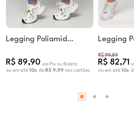
Legging Poliamida
Legging P
Básica Cosmic
Básica Em
R$ 99,89
R$ 89,90
R$ 82,71
via Pix ou Boleto
v
ou em até
10x
de
R$ 9,99
nos cartões
ou em até
10x
d