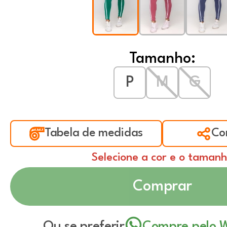
Tamanho:
P
M
G
Tabela de medidas
Co
Selecione a cor e o taman
Comprar
Ou se preferir
Compre pelo 