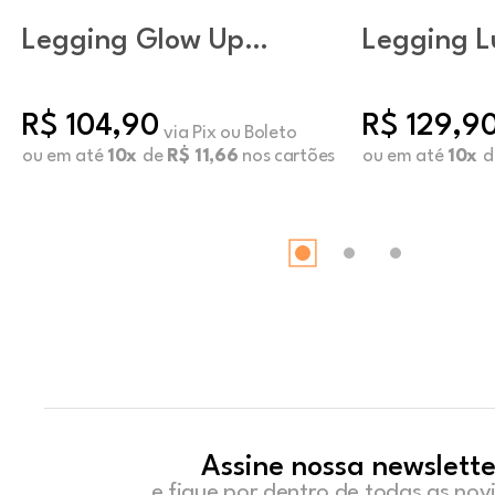
Legging Glow Up
Legging L
Preto
Coffee
R$ 104,90
R$ 129,9
via Pix ou Boleto
ou em até
10x
de
R$ 11,66
nos cartões
ou em até
10x
d
Assine nossa newslette
e fique por dentro de todas as no