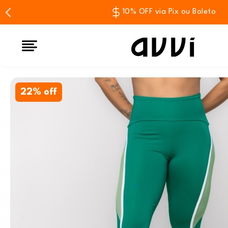
10% OFF via Pix ou Boleto
22% off