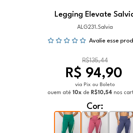
Legging Elevate Salvi
ALG231.Salvia
Avalie esse pro
R$135,44
R$ 94,90
via Pix ou Boleto
ou
em até
10x
de
R$10,54
nos car
Cor: