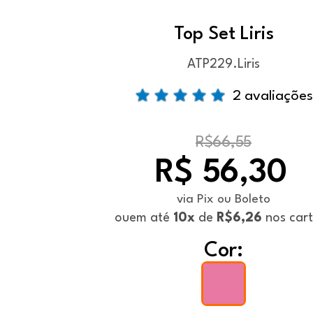
Top Set Liris
ATP229.Liris
2 avaliações
R$66,55
R$ 56,30
via Pix ou Boleto
ou
em até
10x
de
R$6,26
nos car
Cor: