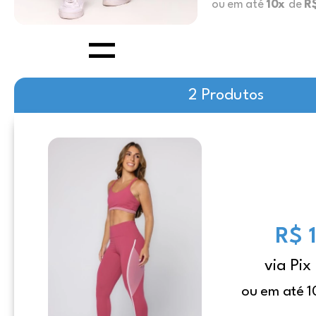
ou em até
10x
de
R$
2 Produtos
R$ 
via Pix
ou em até 1