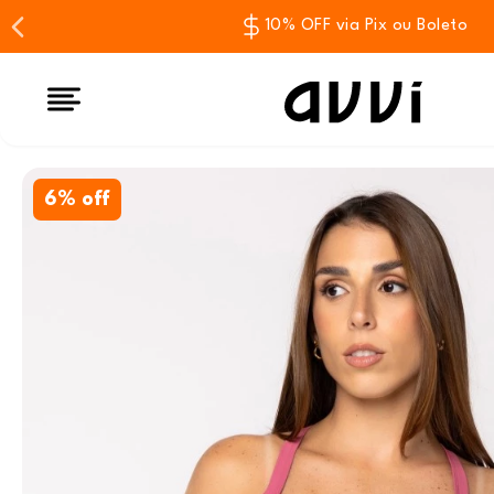
10% OFF via Pix ou Boleto
6% off