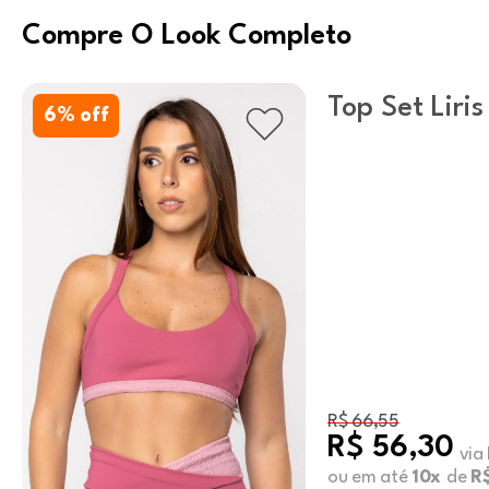
Compre O Look Completo
Top Set Liris
6
% off
R$ 66,55
R$ 56,30
via
ou em até
10x
de
R