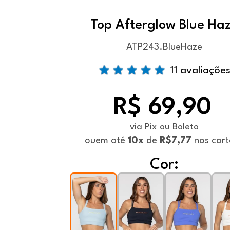
Top Afterglow Blue Ha
ATP243.BlueHaze
11 avaliaçõe
R$ 69,90
via Pix ou Boleto
ou
em até
10x
de
R$7,77
nos cart
Cor: