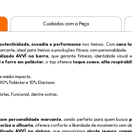
Cuidados com a Peça
autenticidade, ousadia e performance
nos treinos. Com
cava la
arcante, ideal para treinos e produções fitness com personalidade.
nalizado AVVÍ na barra
, que garante firmeza, identidade visual
 e forro em poliéster
, o top oferece
toque suave, alta respirabi
e médio impacto.
90% Poliéster e 10% Elastano
lates, Funcional, dentre outras.
 com personalidade marcante
, sendo perfeita para quem busca
p
riza a silhueta
, oferece conforto e liberdade de movimento sem ab
alizado AVVÍ na cintura
, que proporciona
ajuste seguro, comp