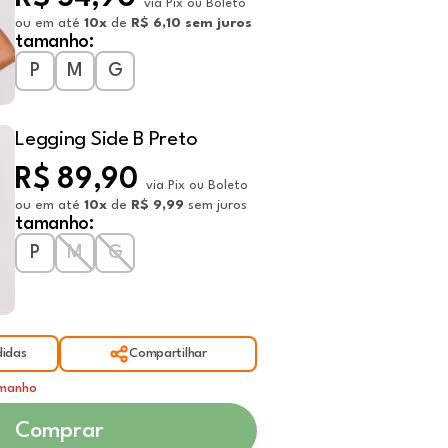
via Pix ou Boleto
ou em até
10x
de
R$ 6,10 sem juros
tamanho:
P
M
G
Legging Side B Preto
R$ 89,90
via Pix ou Boleto
ou em até
10x
de
R$ 9,99
sem juros
tamanho:
P
M
G
idas
Compartilhar
amanho
Comprar