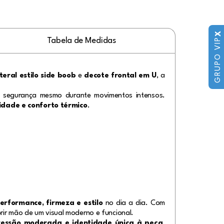
X
Tabela de Medidas
GRUPO VIP
teral estilo side boob
e
decote frontal em U
, a
 e segurança mesmo durante movimentos intensos.
lidade e conforto térmico
.
erformance, firmeza e estilo
no dia a dia. Com
rir mão de um visual moderno e funcional.
ressão moderada e identidade única à peça
.