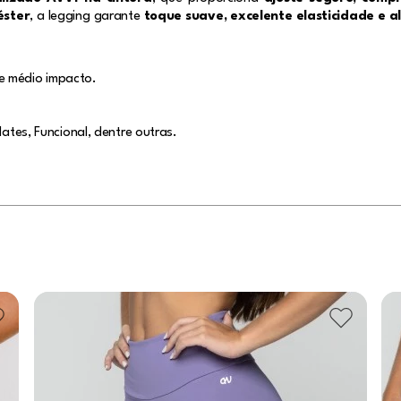
éster
, a legging garante
toque suave, excelente elasticidade e a
e médio impacto.
lates, Funcional, dentre outras.