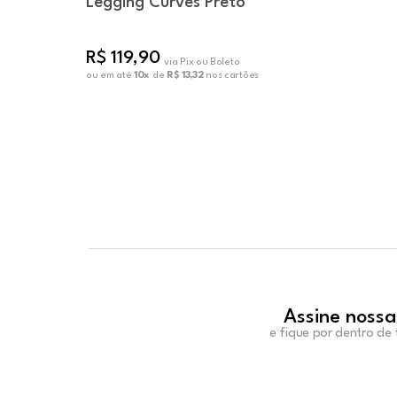
Legging Curves Preto
R$ 119,90
via Pix ou Boleto
ou em até
10x
de
R$ 13,32
nos cartões
Assine nossa
e fique por dentro de