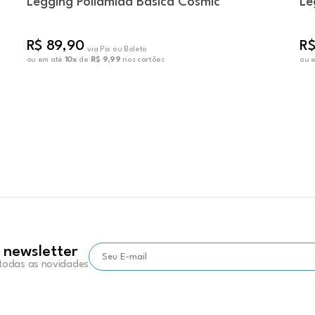
Legging Poliamida Básica Cosmic
Le
R$ 89,90
R$
via Pix ou Boleto
ou em até
10x
de
R$ 9,99
nos cartões
ou 
 newsletter
 todas as novidades