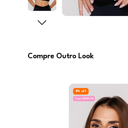
Compre Outro Look
8
% off