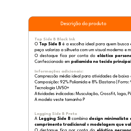
Descrição do produto
Top Side B Black Ink
O
Top Side B
é a escolha ideal para quem busca
peça valoriza a silhueta com um visual moderno e m
O destaque fica por conta do
elástico perso
Confeccionado em
poliamida no tecido principal
Informações adicionais:
Compressão média ideal para atividades de baixo 
Composição: 92% Poliamida e 8% Elastano | Forro: 
Tecnologia UV50+
Atividades indicadas: Musculação, Crossfit, Ioga, Pi
A modelo veste tamanho P
Legging Side B Preto
A
Legging Side B
combina
design minimalista
comprimento tradicional
e
modelagem que valo
O destaque fica por conta do
elástico person