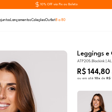
10% OFF via Pix ou Boleto
juntos
Lançamentos
Coleções
Outlet
8 a 80
Leggings e 
ATP205.Blackink | A
R$ 144,80
ou em até
10x
de
R$