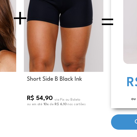
Short Side B Black Ink
R
R$ 54,90
ou
via Pix ou Boleto
ou em até
10x
de
R$ 6,10
nos cartões