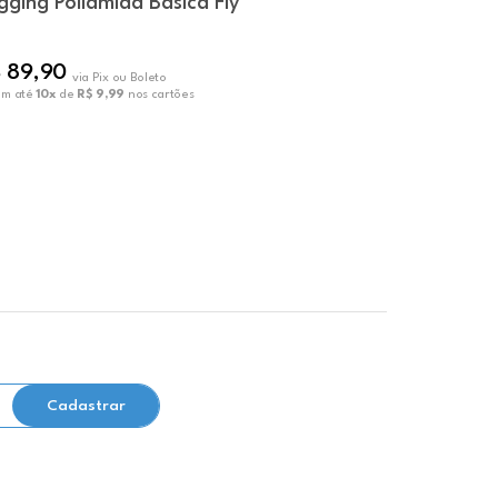
gging Poliamida Básica Fly
Legging B
 89,90
R$ 69,9
via Pix ou Boleto
em até
10x
de
R$ 9,99
nos cartões
ou em até
10x
Cadastrar