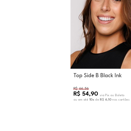
Top Side B Black Ink
R$ 66,56
R$ 54,90
via Pix ou Boleto
ou em até
10x
de
R$ 6,10
nos cartões