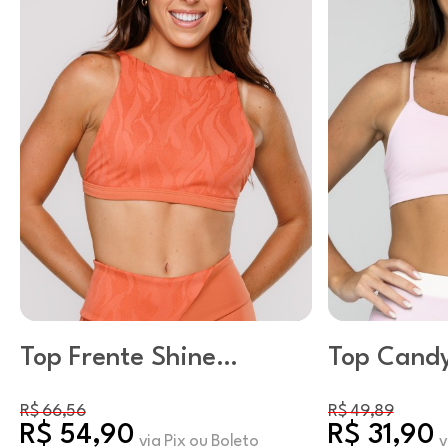
Top Frente Shine
Top Cand
Argila
R$ 66,56
R$ 49,89
R$ 54,90
R$ 31,90
via Pix ou Boleto
v