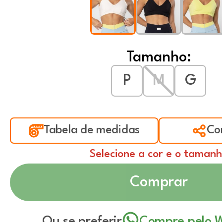
Tamanho:
P
M
G
Tabela de medidas
Co
Selecione a cor e o taman
Comprar
Ou se preferir
Compre pelo 