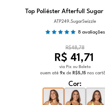
Top Poliéster Afterfull Sugar
ATP249.SugarSwizzle
8 avaliações
R$48,78
R$ 41,71
via Pix ou Boleto
ou
em até
9x
de
R$5,15
nos cart
Cor: