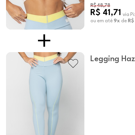
R$ 48,78
R$ 41,71
via P
ou em até
9x
de
R$ 
Legging Haz