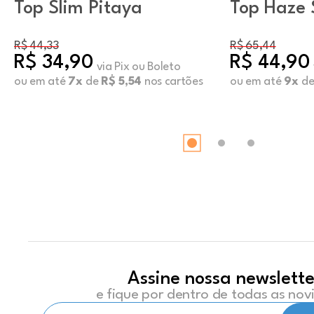
Top Slim Pitaya
Top Haze
Swizzle
R$ 44,33
R$ 65,44
R$ 34,90
R$ 44,90
via Pix ou Boleto
ou em até
7x
de
R$ 5,54
nos cartões
ou em até
9x
d
Assine nossa newslette
e fique por dentro de todas as no