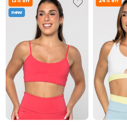
13
% off
24
% off
new