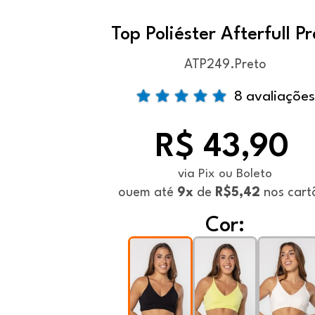
Top Poliéster Afterfull P
ATP249.Preto
8 avaliações
R$ 43,90
via Pix ou Boleto
ou
em até
9x
de
R$5,42
nos cart
Cor: