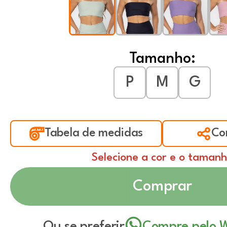
Tamanho:
P
M
G
Tabela de medidas
Co
Selecione a cor e o taman
Comprar
Ou se preferir
Compre pelo 