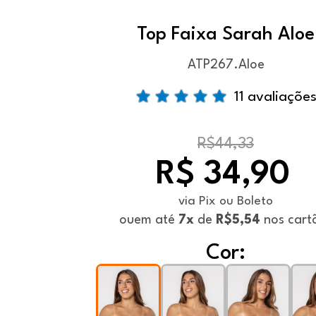
Top Faixa Sarah Aloe
ATP267.Aloe
11 avaliaçõe
R$44,33
R$ 34,90
via Pix ou Boleto
ou
em até
7x
de
R$5,54
nos cart
Cor: