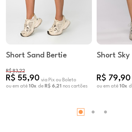
Short Sand Bertie
Short Sky
R$ 83,22
R$ 55,90
R$ 79,90
via Pix ou Boleto
ou em até
10x
de
R$ 6,21
nos cartões
ou em até
10x
d