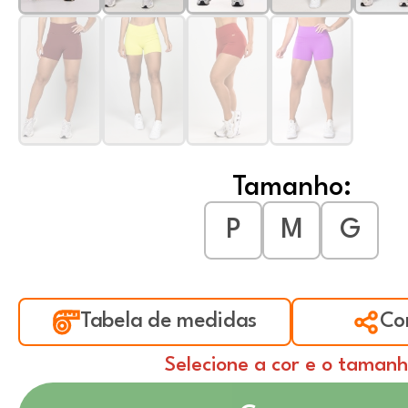
Tamanho:
P
M
G
Tabela de medidas
Co
Selecione a cor e o taman