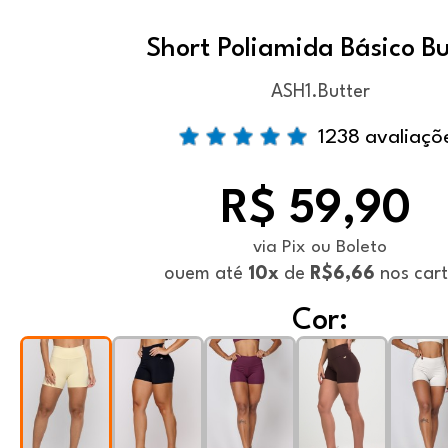
Short Poliamida Básico Bu
ASH1.Butter
1238 avaliaçõ
R$ 59,90
via Pix ou Boleto
ou
em até
10x
de
R$6,66
nos car
Cor: