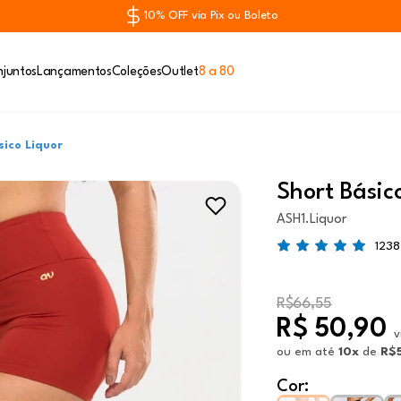
10% OFF via Pix ou Boleto
juntos
Lançamentos
Coleções
Outlet
8 a 80
sico Liquor
Short Básic
ASH1.Liquor
1238
R$66,55
R$ 50,90
v
ou
em até
10x
de
R$
Cor: