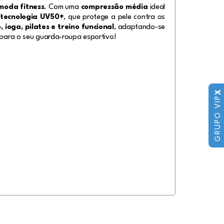
moda fitness
. Com uma
compressão média
ideal
i
tecnologia UV50+
, que protege a pele contra os
 ioga, pilates e treino funcional
, adaptando-se
l para o seu guarda-roupa esportivo!
X
GRUPO VIP