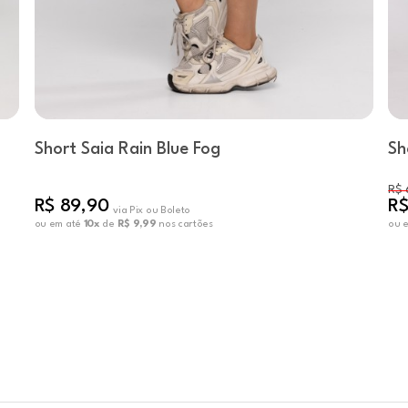
Short Saia Rain Blue Fog
Sh
R$ 
R$ 89,90
R$
via Pix ou Boleto
ou em até
10x
de
R$ 9,99
nos cartões
ou 