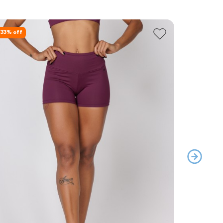
33
% off