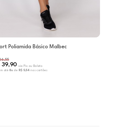
ort Poliamida Básico Malbec
Short Sea
66,55
 39,90
R$ 69,9
via Pix ou Boleto
em até
8x
de
R$ 5,54
nos cartões
ou em até
10x