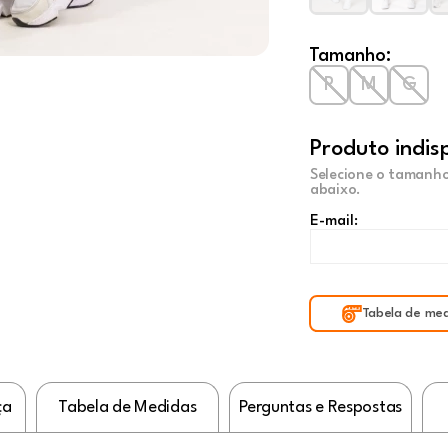
Tamanho:
P
M
G
Produto indis
Selecione o tamanho
abaixo.
E-mail:
Tabela de med
ça
Tabela de Medidas
Perguntas e Respostas