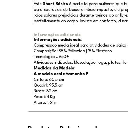
Este
Short Básico
é perfeito para mulheres que bu
para exercícios de baixo e médio impacto, ele pr
raios solares prejudiciais durante treinos ao ar li
perfeitamente ao corpo. Invista em conforto, durab
Informações adicionais:
Informações adicionais:
Compressão média ideal para atividades de baixo 
Composição: 85% Poliamida | 15% Elastano
Tecnologia: UV50+
Atividades indicadas: Musculação, ioga, pilates, fun
Medidas da Modelo:
A modelo veste tamanho P
Cintura: 60,5 cm
Quadril: 95,5 cm
Busto: 82 cm
Peso: 54 Kg
Altura: 1,61 m