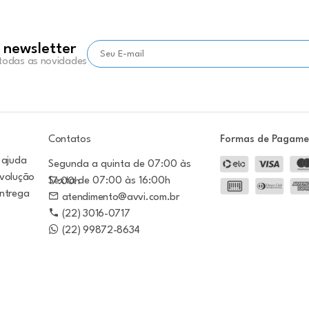
 newsletter
 todas as novidades
Contatos
Formas de Pagam
 ajuda
Segunda a quinta de 07:00 às
evolução
Sexta de 07:00 às 16:00h
17:00h
entrega
atendimento@avvi.com.br
(22) 3016-0717
(22) 99872-8634