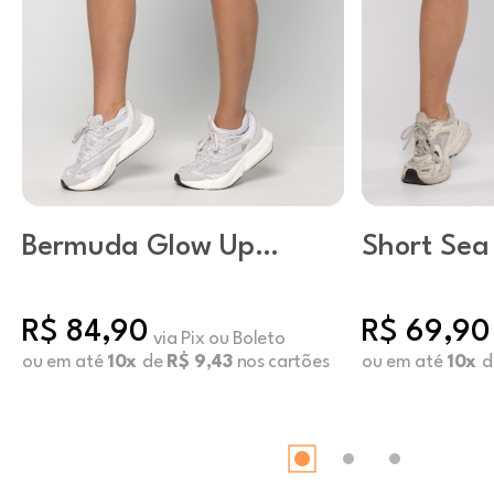
Bermuda Glow Up
Short Sea
Preto
R$ 84,90
R$ 69,90
via Pix ou Boleto
ou em até
10x
de
R$ 9,43
nos cartões
ou em até
10x
d