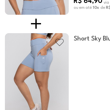
R$ 64,90
via
ou em até
10x
de
R$
Short Sky Bl