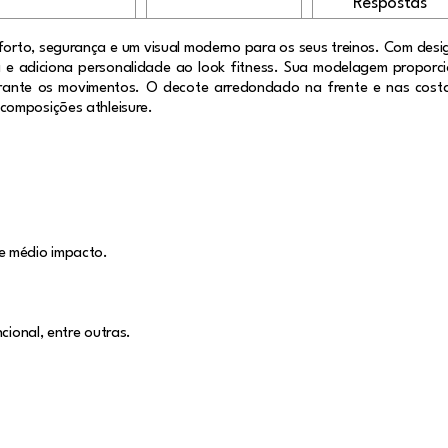
Respostas
orto, segurança e um visual moderno para os seus treinos. Com design
a e adiciona personalidade ao look fitness. Sua modelagem proporc
ante os movimentos. O decote arredondado na frente e nas costas c
ivas e também para composições athleisur
e médio impacto.
cional, entre outras.