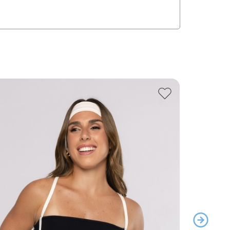
43
% off