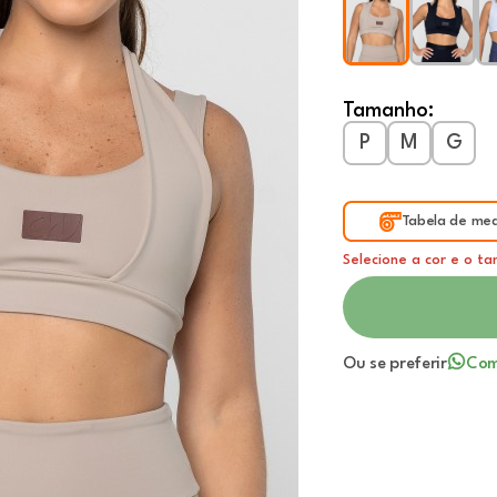
Tamanho:
P
M
G
Tabela de med
Selecione a cor e o t
Ou se preferir
Com