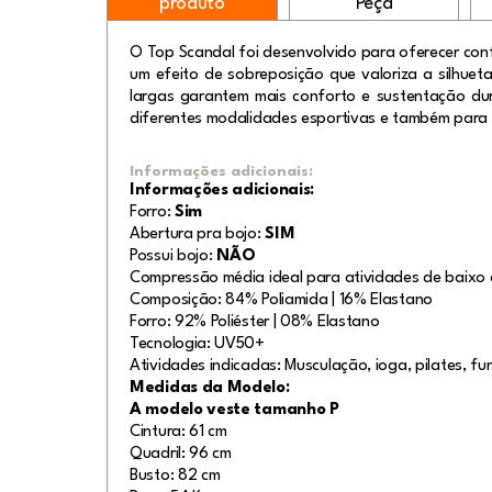
produto
Peça
O Top Scandal foi desenvolvido para oferecer conf
um efeito de sobreposição que valoriza a silhuet
largas garantem mais conforto e sustentação dur
diferentes modalidades esport
Informações adicionais:
Informações adicionais:
Forro:
Sim
Abertura pra bojo:
SIM
Possui bojo:
NÃO
Compressão média ideal para atividades de baixo 
Composição: 84% Poliamida | 16% Elastano
Forro: 92% Poliéster | 08% Elastano
Tecnologia: UV50+
Atividades indicadas: Musculação, ioga, pilates, fun
Medidas da Modelo:
A modelo veste tamanho P
Cintura: 61 cm
Quadril: 96 cm
Busto: 82 cm