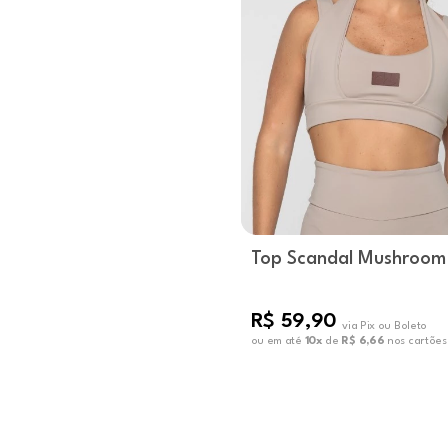
Top Scandal Mushroom
R$ 59,90
via Pix ou Boleto
ou em até
10x
de
R$ 6,66
nos cartões