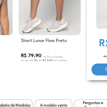
Short Lunar Flow Preto
R
R$ 79,90
ou
via Pix ou Boleto
ou em até
10x
de
R$ 8,88
nos cartões
Perguntas e
abela de Medidas
A modelo veste