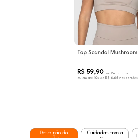
Top Scandal Mushroom
R$ 59,90
via Pix ou Boleto
ou em até
10x
de
R$ 6,66
nos cartões
Descrição do
Cuidados com a
T