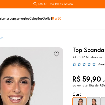
10% OFF via Pix ou Boleto
juntos
Lançamentos
Coleções
Outlet
8 a 80
om
Top Scanda
ATP302.Mushroom
Aval
R$ 59,90
v
ou
em até
10x
de
R$
Cor: