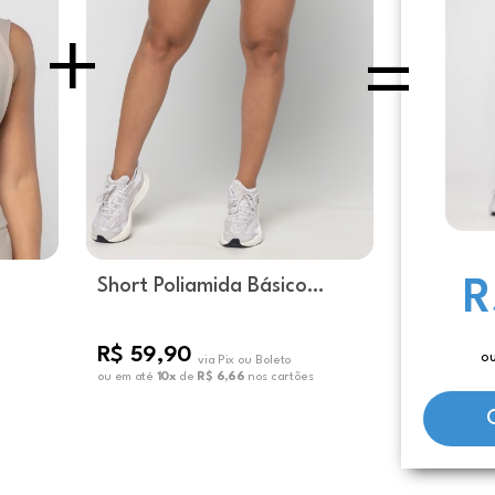
Short Poliamida Básico
R
Mushroom
R$ 59,90
ou
via Pix ou Boleto
ou em até
10x
de
R$ 6,66
nos cartões