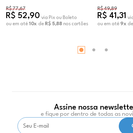
R$ 77,67
R$ 49,89
R$ 52,90
R$ 41,31
via Pix ou Boleto
vi
ou em até
10x
de
R$ 5,88
nos cartões
ou em até
9x
d
Assine nossa newslette
e fique por dentro de todas as no