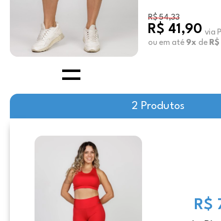
R$ 54,33
R$ 41,90
via 
ou em até
9x
de
R$
2 Produtos
R$ 