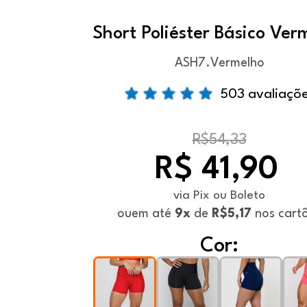
Short Poliéster Básico Ver
ASH7.Vermelho
503 avaliaçõ
R$54,33
R$ 41,90
via Pix ou Boleto
ou
em até
9x
de
R$5,17
nos cart
Cor: