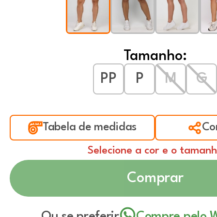
Tamanho:
PP
P
M
G
Tabela de medidas
Co
Selecione a cor e o taman
Comprar
Ou se preferir
Compre pelo 