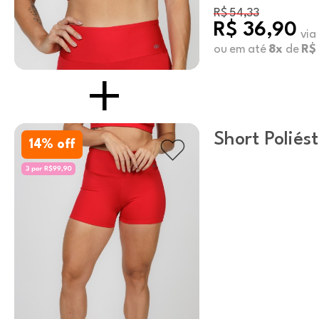
R$ 54,33
R$ 36,90
via
ou em até
8x
de
R$ 
Short Poliés
14
% off
Vermelho