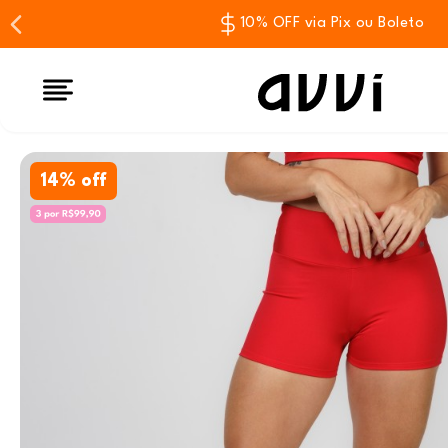
10% OFF via Pix ou Boleto
14% off