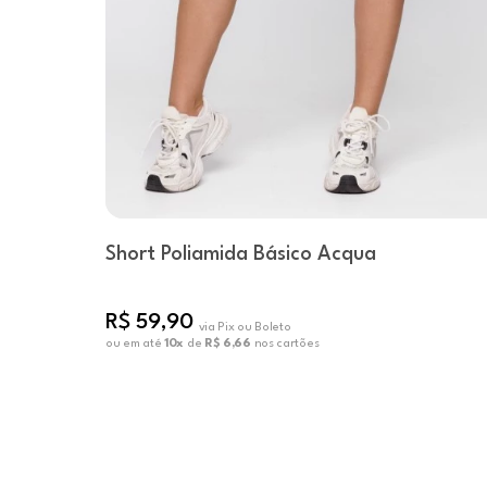
Short Poliamida Básico Acqua
R$ 59,90
via Pix ou Boleto
ou em até
10x
de
R$ 6,66
nos cartões