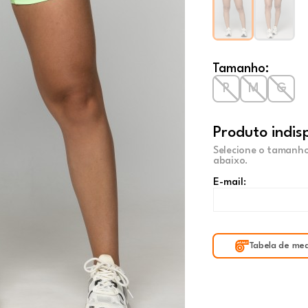
Tamanho:
P
M
G
Produto indis
Selecione o tamanho
abaixo.
E-mail:
Tabela de med