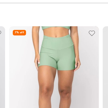
7
% off