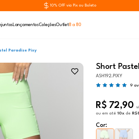
10% OFF via Pix ou Boleto
juntos
Lançamentos
Coleções
Outlet
8 a 80
stel Paradise Pixy
Short Paste
ASH192.PIXY
9 av
R$ 72,90
v
ou
em até
10x
de
R$8
Cor: