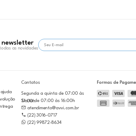
 newsletter
 todas as novidades
Contatos
Formas de Pagam
 ajuda
Segunda a quinta de 07:00 às
evolução
Sexta de 07:00 às 16:00h
17:00h
entrega
atendimento@avvi.com.br
(22) 3016-0717
(22) 99872-8634