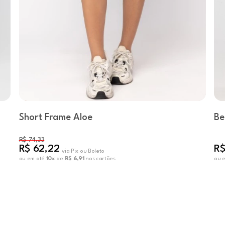
Short Frame Aloe
Be
R$ 74,33
R$ 62,22
R$
via Pix ou Boleto
ou em até
10x
de
R$ 6,91
nos cartões
ou 