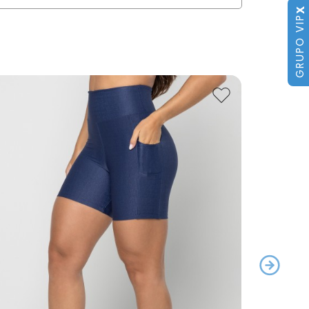
X
GRUPO VIP
29
% off