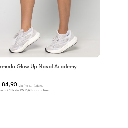
rmuda Glow Up Naval Academy
Short Lu
R$ 83,22
 84,90
R$ 52,90
via Pix ou Boleto
em até
10x
de
R$ 9,43
nos cartões
ou em até
10x