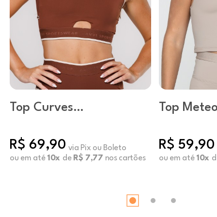
Top Curves
Top Meteo
Capuccino
Mushroo
R$ 69,90
R$ 59,90
via Pix ou Boleto
ou em até
10x
de
R$ 7,77
nos cartões
ou em até
10x
d