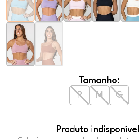
Tamanho:
P
M
G
Produto indisponível