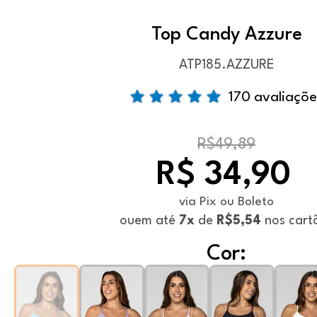
Top Candy Azzure
ATP185.AZZURE
170 avaliaçõe
R$49,89
R$ 34,90
via Pix ou Boleto
ou
em até
7x
de
R$5,54
nos cart
Cor: