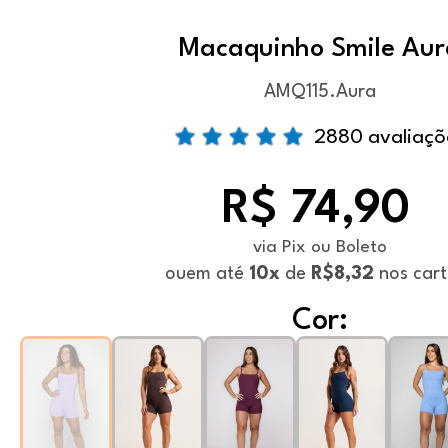
Macaquinho Smile Aur
AMQ115.Aura
2880 avaliaçõ
R$ 74,90
via Pix ou Boleto
ou
em até
10x
de
R$8,32
nos cart
Cor: