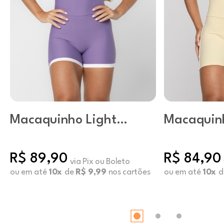
Macaquinho Light
Macaquin
Stella Cosmic
Celestial 
R$ 89,90
R$ 84,90
via Pix ou Boleto
ou em até
10x
de
R$ 9,99
nos cartões
ou em até
10x
d