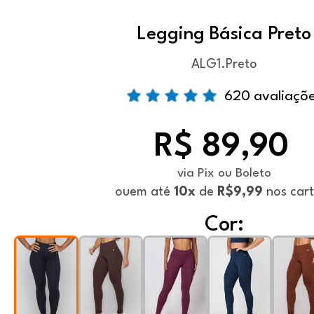
Legging Básica Preto
ALG1.Preto
620 avaliaçõ
R$ 89,90
via Pix ou Boleto
ou
em até
10x
de
R$9,99
nos car
Cor: