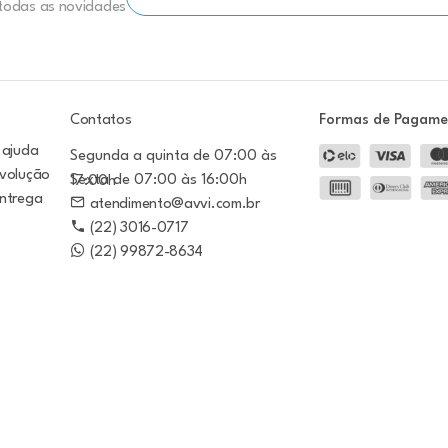
 todas as novidades
Contatos
Formas de Pagam
 ajuda
Segunda a quinta de 07:00 às
evolução
Sexta de 07:00 às 16:00h
17:00h
entrega
atendimento@avvi.com.br
(22) 3016-0717
(22) 99872-8634