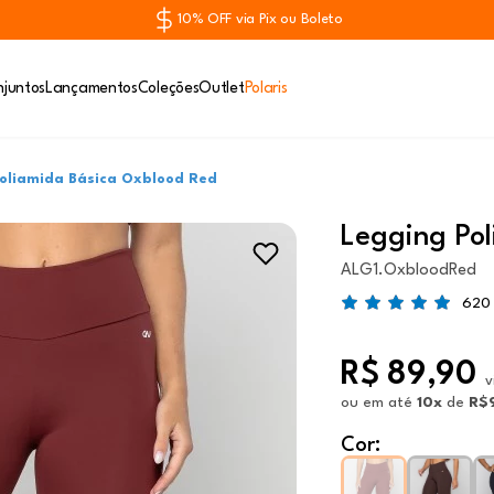
10% OFF via Pix ou Boleto
juntos
Lançamentos
Coleções
Outlet
Polaris
Poliamida Básica Oxblood Red
Legging Po
ALG1.OxbloodRed
620 
R$ 89,90
v
ou
em até
10x
de
R$
Cor: