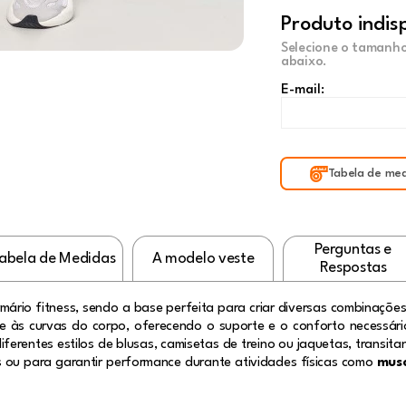
Produto indis
Selecione o tamanho
abaixo.
E-mail:
Tabela de med
Perguntas e
abela de Medidas
A modelo veste
Respostas
rmário fitness, sendo a base perfeita para criar diversas combinações
e às curvas do corpo, oferecendo o suporte e o conforto necessár
ferentes estilos de blusas, camisetas de treino ou jaquetas, transita
s ou para garantir performance durante atividades físicas como
musc