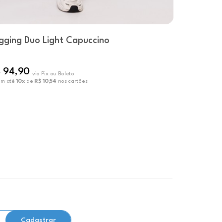
gging Duo Light Capuccino
Legging 
 94,90
R$ 119,9
via Pix ou Boleto
em até
10x
de
R$ 10,54
nos cartões
ou em até
10x
Cadastrar