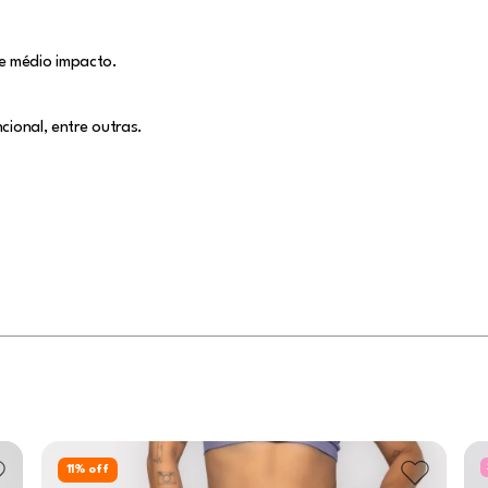
e médio impacto.
cional, entre outras.
11
% off