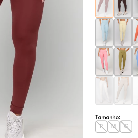
Tamanho:
P
M
G