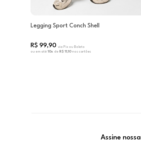
Legging Sport Conch Shell
R$ 99,90
via Pix ou Boleto
ou em até
10x
de
R$ 11,10
nos cartões
Assine nossa