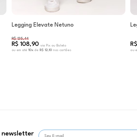
Legging Elevate Netuno
Le
R$ 135,44
R$ 108,90
R$
via Pix ou Boleto
ou em até
10x
de
R$ 12,10
nos cartões
ou 
 newsletter