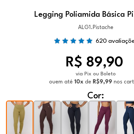
Legging Poliamida Básica P
ALG1.Pistache
620 avaliaçõ
R$ 89,90
via Pix ou Boleto
ou
em até
10x
de
R$9,99
nos car
Cor: