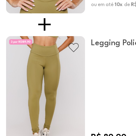
ou em até
10x
de
R$
Legging Pol
Básica Pista