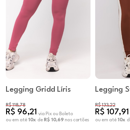
Legging Gridd Líris
Legging S
Capuccin
R$ 118,78
R$ 133,22
R$ 96,21
R$ 107,91
via Pix ou Boleto
ou em até
10x
de
R$ 10,69
nos cartões
ou em até
10x
d