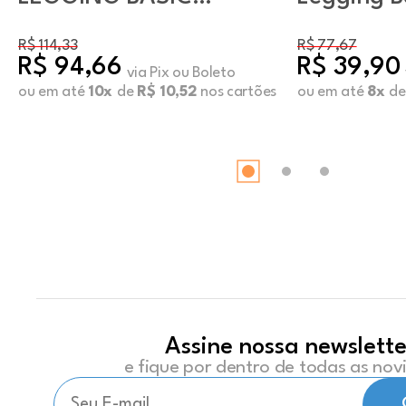
ENERGY ORGANIC
Poliéster
R$ 114,33
R$ 77,67
R$ 94,66
R$ 39,90
via Pix ou Boleto
ou em até
10x
de
R$ 10,52
nos cartões
ou em até
8x
d
Assine nossa newslette
e fique por dentro de todas as no