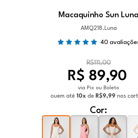
Macaquinho Sun Lun
AMQ218.Luna
40 avaliaçõe
R$111,00
R$ 89,90
via Pix ou Boleto
ou
em até
10x
de
R$9,99
nos car
Cor: