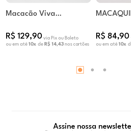
Macacão Viva
MACAQU
Marinho
CELESTIA
R$ 129,90
R$ 84,90
via Pix ou Boleto
ou em até
10x
de
R$ 14,43
nos cartões
ou em até
10x
d
Assine nossa newslette