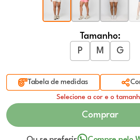
Tamanho:
P
M
G
Tabela de medidas
Co
Selecione a cor e o taman
Comprar
Ou se preferir
Compre pelo 