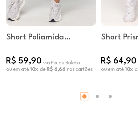
Short Poliamida
Short Pris
Básico Mushroom
R$ 59,90
R$ 64,90
via Pix ou Boleto
ou em até
10x
de
R$ 6,66
nos cartões
ou em até
10x
d