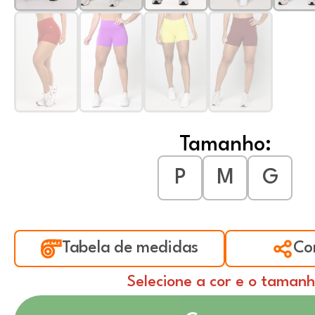
Tamanho:
P
M
G
Tabela de medidas
Co
Selecione a cor e o taman