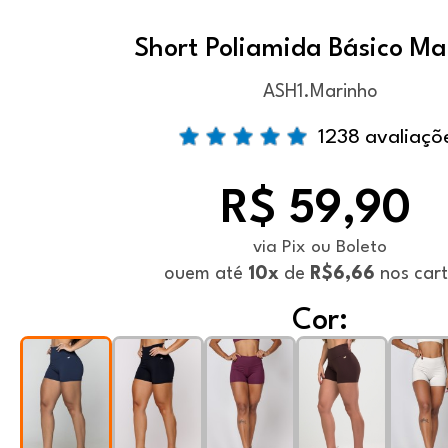
Short Poliamida Básico Ma
ASH1.Marinho
1238 avaliaçõ
R$ 59,90
via Pix ou Boleto
ou
em até
10x
de
R$6,66
nos car
Cor: