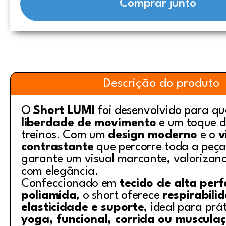
Comprar junto
Descrição do produto
O
Short LUMI
foi desenvolvido para q
liberdade de movimento
e um toque de
treinos. Com um
design moderno
e o
v
contrastante
que percorre toda a peça
garante um visual marcante, valorizand
com elegância.
Confeccionado em
tecido de alta pe
poliamida
, o short oferece
respirabili
elasticidade e suporte
, ideal para pr
yoga, funcional, corrida ou muscula