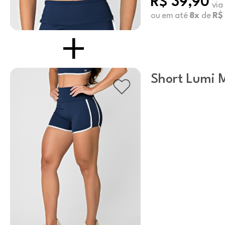
R$ 39,90
via
ou em até
8x
de
R$
Short Lumi 