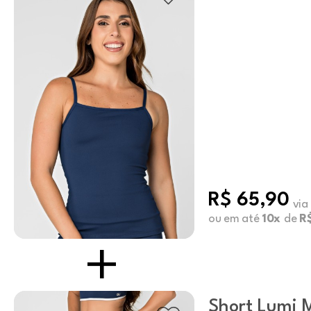
R$ 65,90
via
ou em até
10x
de
R
Short Lumi 