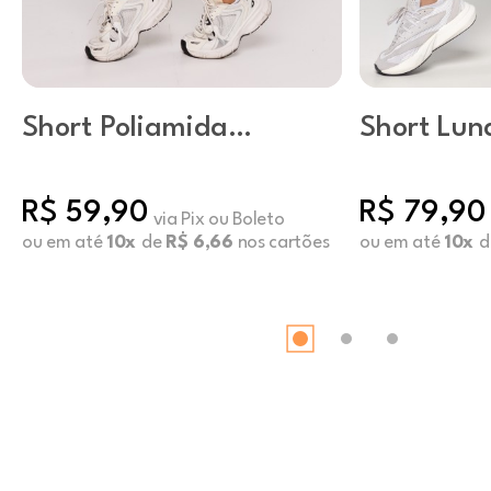
Short Poliamida
Short Lun
Básico Capuccino
Preto
R$ 59,90
R$ 79,90
via Pix ou Boleto
ou em até
10x
de
R$ 6,66
nos cartões
ou em até
10x
d