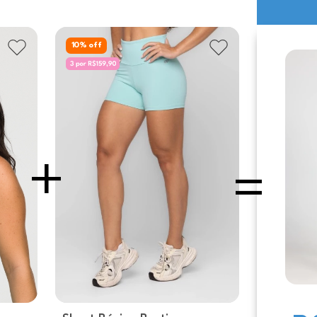
10
% off