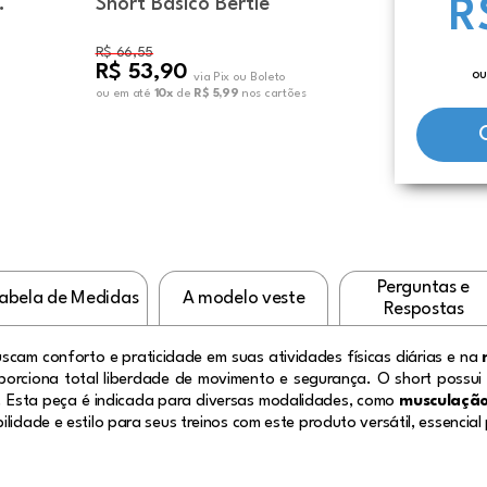
Short Básico Bertie
R
R$ 66,55
R$ 53,90
ou
via Pix ou Boleto
ou em até
10x
de
R$ 5,99
nos cartões
Perguntas e
abela de Medidas
A modelo veste
Respostas
scam conforto e praticidade em suas atividades físicas diárias e na
oporciona total liberdade de movimento e segurança. O short possu
vre. Esta peça é indicada para diversas modalidades, como
musculação,
ilidade e estilo para seus treinos com este produto versátil, essencia