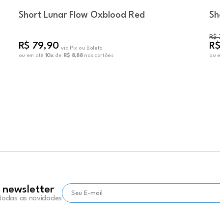
Short Lunar Flow Oxblood Red
Sh
R$ 
R$ 79,90
R$
via Pix ou Boleto
ou em até
10x
de
R$ 8,88
nos cartões
ou 
 newsletter
 todas as novidades