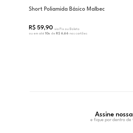
Short Poliamida Básico Malbec
R$ 59,90
via Pix ou Boleto
ou em até
10x
de
R$ 6,66
nos cartões
Assine nossa
e fique por dentro de