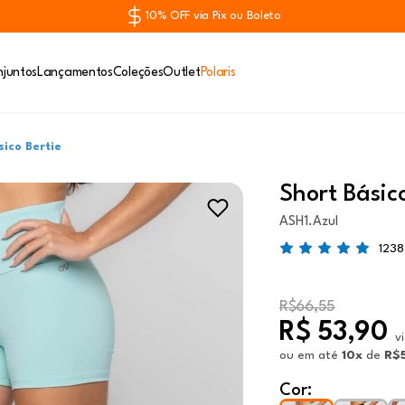
10% OFF via Pix ou Boleto
juntos
Lançamentos
Coleções
Outlet
Polaris
sico Bertie
Short Básic
ASH1.Azul
1238
R$66,55
R$ 53,90
v
ou
em até
10x
de
R$
Cor: