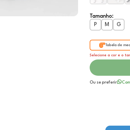
Tamanho:
P
M
G
Tabela de med
Selecione a cor e o t
Ou se preferir
Com