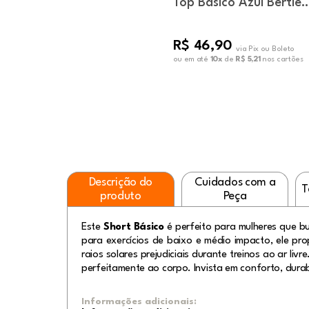
Top Básico Azul Bertie
Decote U
R$ 46,90
via Pix ou Boleto
ou em até
10x
de
R$ 5,21
nos cartões
Descrição do
Cuidados com a
T
produto
Peça
Este
Short Básico
é perfeito para mulheres que bu
para exercícios de baixo e médio impacto, ele pr
raios solares prejudiciais durante treinos ao ar li
perfeitamente ao corpo. Invista em conforto, durab
Informações adicionais: