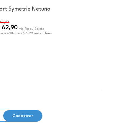
ort Symetrie Netuno
Short Aft
77,67
R$ 108,78
 62,90
R$ 88,11
via Pix ou Boleto
v
em até
10x
de
R$ 6,99
nos cartões
ou em até
10x
Cadastrar