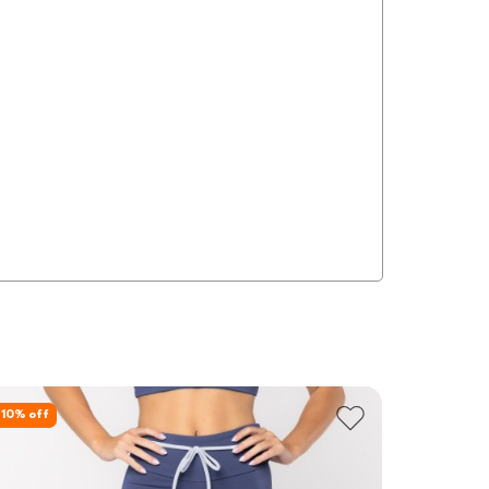
10
% off
10
% off