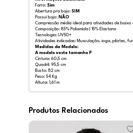
Forro:
Sim
Abertura pra bojo:
SIM
Possui bojo:
NÃO
Compressão média ideal para atividades de baixo 
Composição: 85% Poliamida | 15% Elastano
Tecnologia: UV50+
Atividades indicadas: Musculação, ioga, pilates, fun
Medidas da Modelo:
A modelo veste tamanho P
Cintura: 60,5 cm
Quadril: 95,5 cm
Busto: 82 cm
Peso: 54 Kg
Altura: 1,61 m
Produtos Relacionados