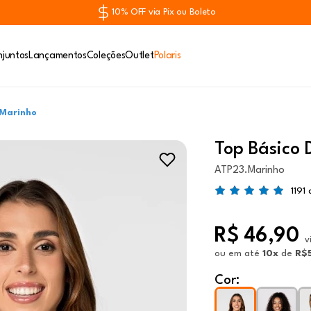
10% OFF via Pix ou Boleto
juntos
Lançamentos
Coleções
Outlet
Polaris
 Marinho
Top Básico 
ATP23.Marinho
1191
R$ 46,90
v
ou
em até
10x
de
R$5
Cor: