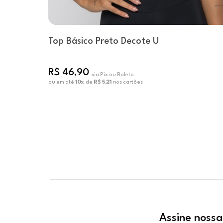
Top Básico Preto Decote U
R$ 46,90
via Pix ou Boleto
ou em até
10x
de
R$ 5,21
nos cartões
Assine nossa