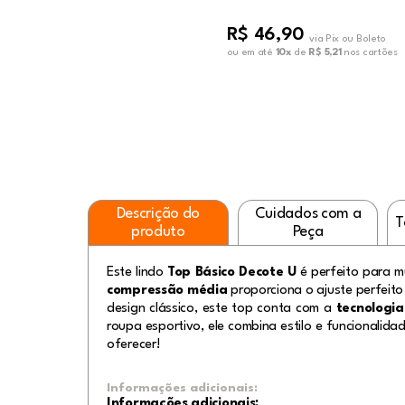
R$ 46,90
via Pix ou Boleto
ou em até
10x
de
R$ 5,21
nos cartões
Descrição do
Cuidados com a
T
produto
Peça
Este lindo
Top Básico Decote U
é perfeito para m
compressão média
proporciona o ajuste perfeit
design clássico, este top conta com a
tecnologi
roupa esportivo, ele combina estilo e funcionali
oferecer!
Informações adicionais:
Informações adicionais: