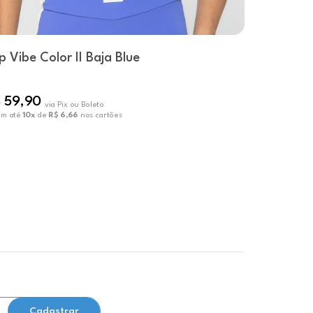
p Vibe Color II Baja Blue
Top Sea 
 59,90
R$ 79,9
via Pix ou Boleto
em até
10x
de
R$ 6,66
nos cartões
ou em até
10x
Cadastrar