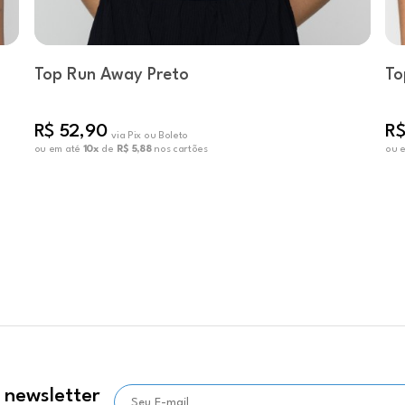
Top Run Away Preto
To
R$ 52,90
R$
via Pix ou Boleto
ou em até
10x
de
R$ 5,88
nos cartões
ou 
 newsletter