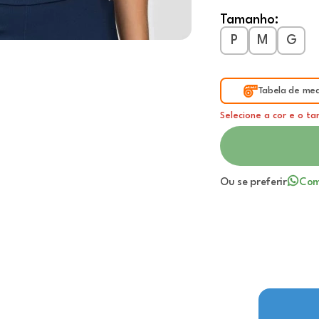
Tamanho:
P
M
G
Tabela de med
Selecione a cor e o t
Ou se preferir
Com