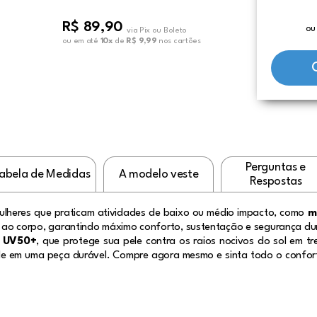
R$ 89,90
ou
via Pix ou Boleto
ou em até
10x
de
R$ 9,99
nos cartões
Perguntas e
abela de Medidas
A modelo veste
Respostas
ulheres que praticam atividades de baixo ou médio impacto, como
m
o ao corpo, garantindo máximo conforto, sustentação e segurança du
a UV50+
, que protege sua pele contra os raios nocivos do sol em tre
dade em uma peça durável. Compre agora mesmo e sinta todo o confor