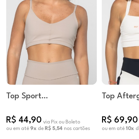
Top Sport
Top After
Mushroom
Sugar Swi
R$ 44,90
R$ 69,90
via Pix ou Boleto
ou em até
9x
de
R$ 5,54
nos cartões
ou em até
10x
d