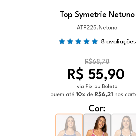
Top Symetrie Netuno
ATP225.Netuno
8 avaliações
R$68,78
R$ 55,90
via Pix ou Boleto
ou
em até
10x
de
R$6,21
nos cart
Cor: